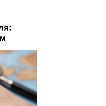
ля:
ям