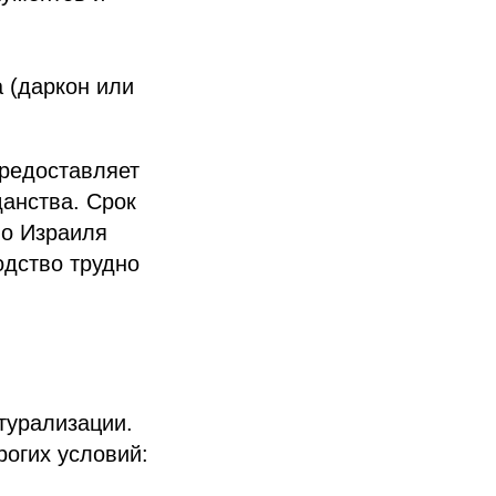
 (даркон или
предоставляет
данства. Срок
во Израиля
одство трудно
турализации.
огих условий: