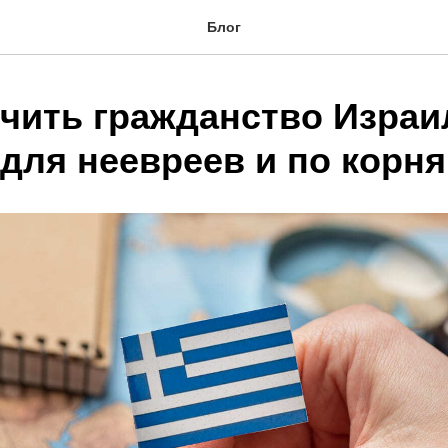
Блог
учить гражданство Израи
 для неевреев и по корн