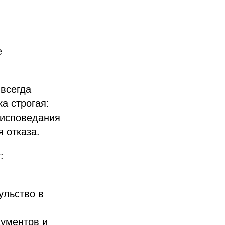
е
 всегда
а строгая:
оисповедания
 отказа.
:
ульство в
кументов и