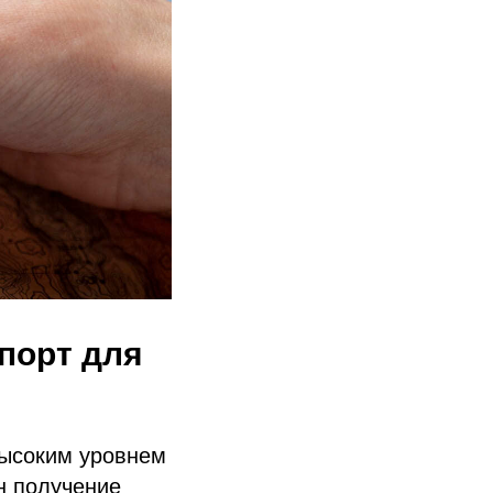
порт для
высоким уровнем
н получение