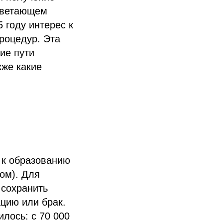
оцветающем
5 году интерес к
роцедур. Эта
ие пути
кже какие
 к образованию
ом). Для
 сохранить
ацию или брак.
лось: с 70 000