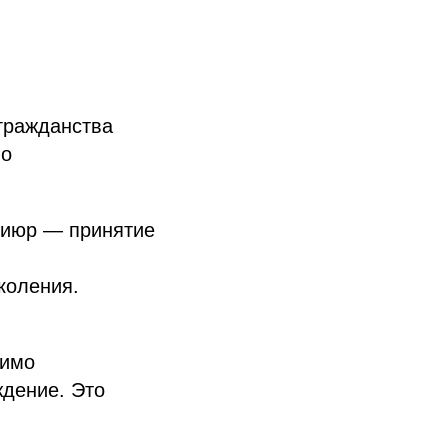
гражданства
 о
 гиюр — принятие
околения.
димо
дение. Это