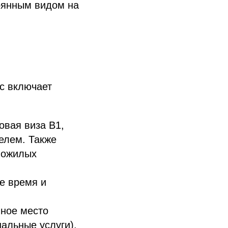
тоянным видом на
с включает
овая виза B1,
елем. Также
пожилых
е время и
ное место
альные услуги).