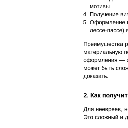
мотивы.
Получение виз
Оформление вн
лессе-пассе) 
Преимущества ре
материальную по
оформления — о
может быть сло
доказать.
2. Как получи
Для неевреев, н
Это сложный и д