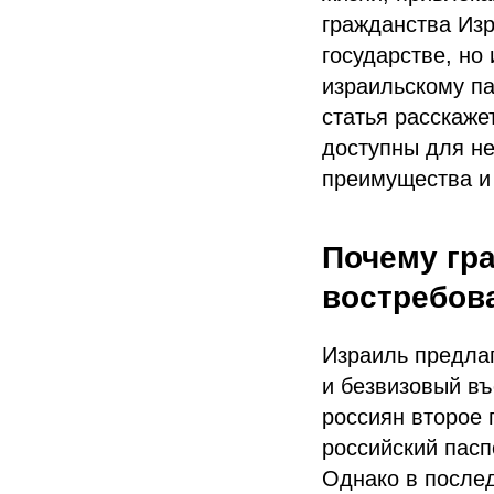
гражданства Из
государстве, но
израильскому па
статья расскаже
доступны для нее
преимущества и 
Почему гр
востребов
Израиль предлаг
и безвизовый въ
россиян второе 
российский пасп
Однако в послед