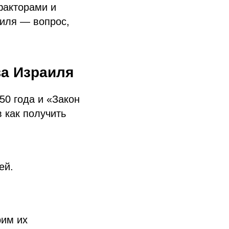
 факторами и
аиля — вопрос,
а Израиля
50 года и «Закон
 как получить
ей.
рим их